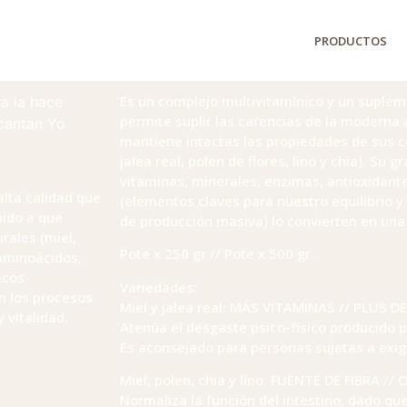
PRODUCTOS
Es un complejo multivitamínico y un supleme
a la hace
permite suplir las carencias de la moderna 
 cantan Yo
mantiene intactas las propiedades de sus 
jalea real, polen de flores, lino y chia). Su
vitaminas, minerales, enzimas, antioxidant
alta calidad que
(elementos claves para nuestro equilibrio y
bido a que
de producción masiva) lo convierten en una 
rales (miel,
Pote x 250 gr // Pote x 500 gr.
 aminoácidos,
icos
Variedades:
n los procesos
Miel y jalea real: MÁS VITAMINAS // PLUS D
 vitalidad.
Atenúa el desgaste psico-físico producido po
Es aconsejado para personas sujetas a exig
Miel, polen, chia y lino: FUENTE DE FIBRA /
Normaliza la función del intestino, dado que