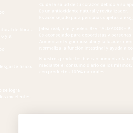
Cuida la salud de tu corazón debido a su ap
Es un antioxidante natural y revitalizador.
po.
Es aconsejado para personas sujetas a exig
Jalea real, miel y polen: REVITALIZADOR – 
tural de fibras.
Es aconsejado para deportistas y personas 
6 y 9.
Aumenta el vigor muscular y la lucidez ment
Normaliza la función intestinal y ayuda a 
po.
Nuestros productos buscan aumentar la cali
mediante el consumo diario de los mismos,
esgaste físico.
con productos 100% naturales.
o se logra
dos excelentes
COMPARTIR: