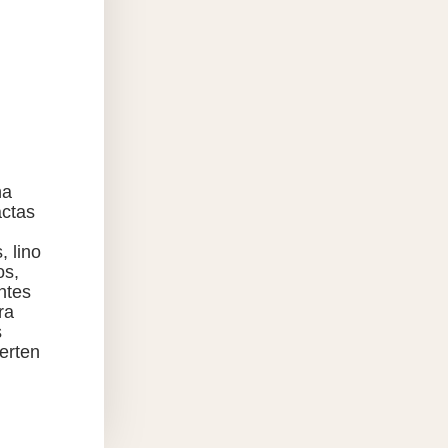
na
actas
, lino
os,
ntes
ra
s
erten