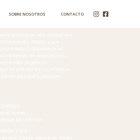
SOBRE NOSOTROS
CONTACTO
nto dietario de alta calidad que
alimentación, debido a que
componentes naturales (miel,
 gran contenido de aminoácidos,
es y ácidos orgánicos
 que se pierden en los procesos
fuente de salud y vitalidad.
E ENERGÍA
r el estrés.
encias de todo tipo.
/ OMEGA 3-6-9
 es una fuente natural de fibras.