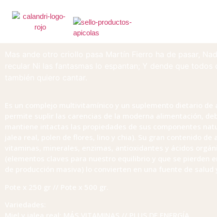
Mas ande otro criollo pasa Martín Fierro ha de pasar, Nad
recular Ni las fantasmas lo espantan; Y dende que todos
también quiero cantar.
Es un complejo multivitamínico y un suplemento dietario de 
permite suplir las carencias de la moderna alimentación, de
mantiene intactas las propiedades de sus componentes natu
jalea real, polen de flores, lino y chia). Su gran contenido de
vitaminas, minerales, enzimas, antioxidantes y ácidos orgán
(elementos claves para nuestro equilibrio y que se pierden e
de producción masiva) lo convierten en una fuente de salud y
Pote x 250 gr // Pote x 500 gr.
Variedades:
Miel y jalea real: MÁS VITAMINAS // PLUS DE ENERGÍA